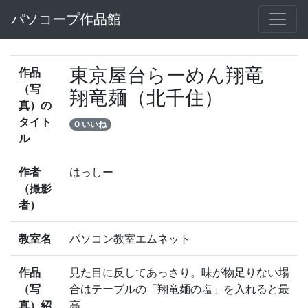
パソコープ作品館
東京屋台らーめん翔竜
作品
（写
翔竜麺（北千住）
真）の
タイト
0 いいね
ル
作者
はっしー
（撮影
者）
教室名
パソコン教室エムネット
作品
見た目に反してあっさり。味が物足りない場
（写
合はテーブルの「翔竜麺の塩」を入れると最
真）紹
高。