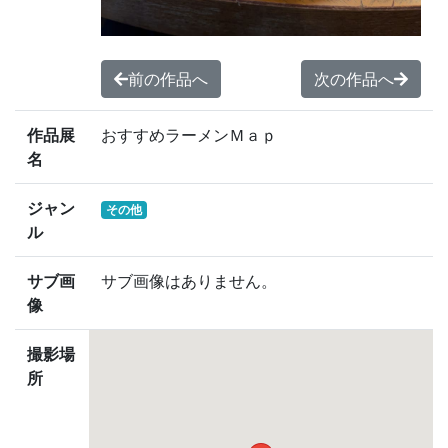
前の作品へ
次の作品へ
作品展
おすすめラーメンＭａｐ
名
ジャン
その他
ル
サブ画
サブ画像はありません。
像
撮影場
所