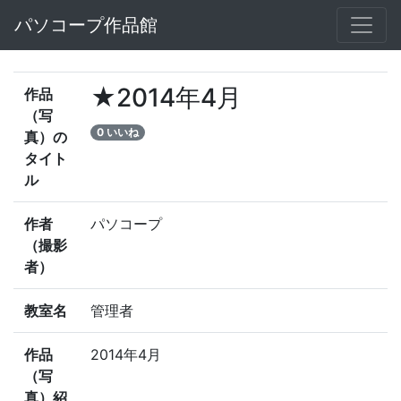
パソコープ作品館
★2014年4月
作品
（写
0 いいね
真）の
タイト
ル
作者
パソコープ
（撮影
者）
教室名
管理者
作品
2014年4月
（写
真）紹