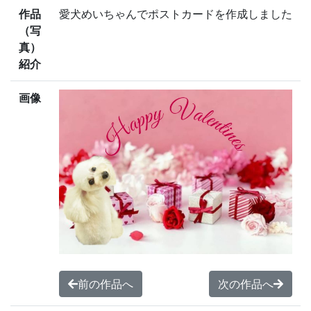
作品
愛犬めいちゃんでポストカードを作成しました
（写
真）
紹介
画像
前の作品へ
次の作品へ