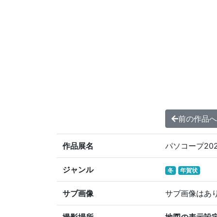
前の作品へ
作品展名
パソコープ20
ジャンル
冬
年賀状
サブ画像
サブ画像はあ