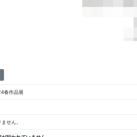
24春作品展
りません。