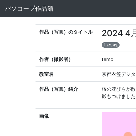
パソコープ作品館
2024 
作品（写真）のタイトル
1 いいね
作者（撮影者）
temo
教室名
京都衣笠デジタ
作品（写真）紹介
桜の花びらが散
影もつけました
画像