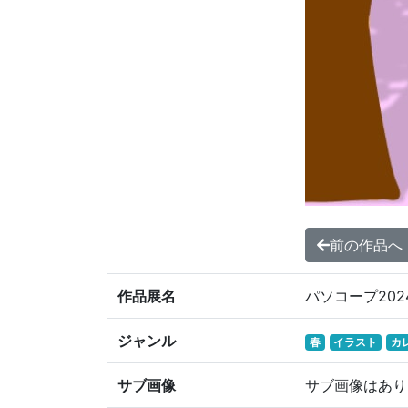
前の作品へ
作品展名
パソコープ20
ジャンル
春
イラスト
カ
サブ画像
サブ画像はあり