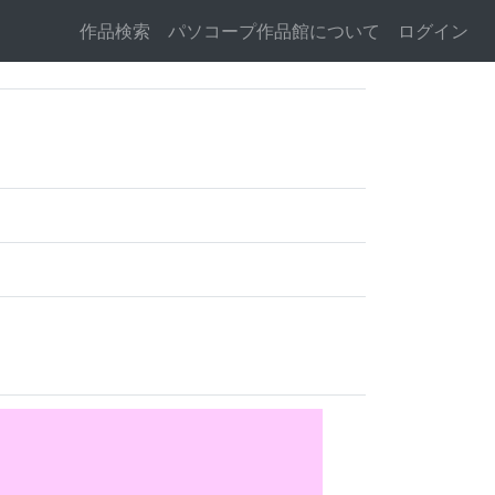
作品検索
パソコープ作品館について
ログイン