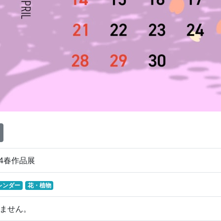
24春作品展
レンダー
花・植物
ません。