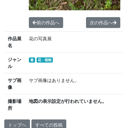
前の作品へ
次の作品へ
作品展
花の写真展
名
ジャン
春
花・植物
ル
サブ画
サブ画像はありません。
像
撮影場
地図の表示設定が行われていません。
所
トップへ
すべての投稿