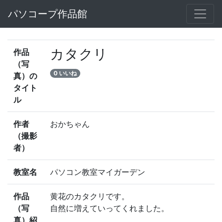
パソコープ作品館
カタクリ
作品
（写
0 いいね
真）の
タイト
ル
作者
おかちゃん
（撮影
者）
教室名
パソコン教室マイガーデン
作品
黄花のカタクリです。
（写
自然に増えていってくれました。
真）紹