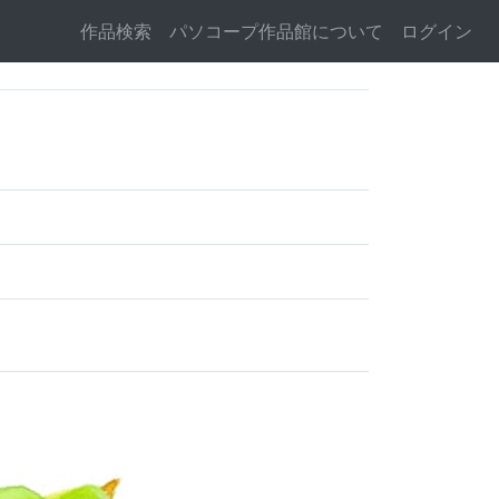
作品検索
パソコープ作品館について
ログイン