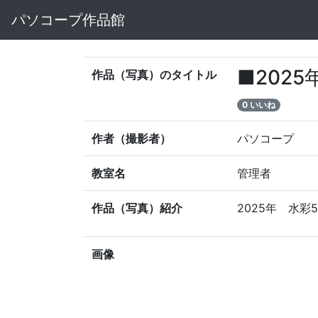
パソコープ作品館
■202
作品（写真）のタイトル
0 いいね
作者（撮影者）
パソコープ
教室名
管理者
作品（写真）紹介
2025年 水彩
画像