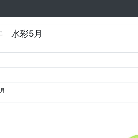
5年 水彩5月
5月