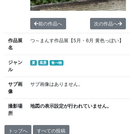
前の作品へ
次の作品へ
作品展
つ～まんす作品展【5月・6月 黄色っぽい】
名
ジャン
夏
風景
食べ物
ル
サブ画
サブ画像はありません。
像
撮影場
地図の表示設定が行われていません。
所
トップへ
すべての投稿