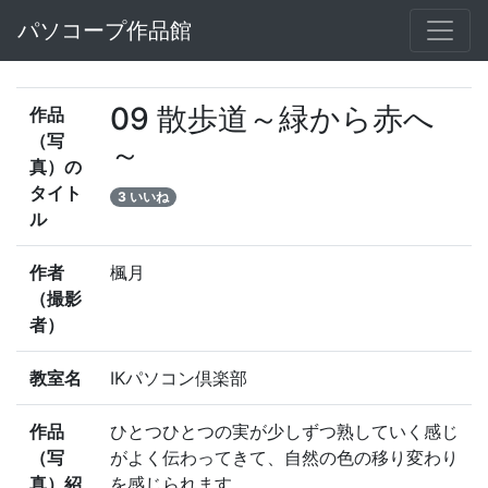
パソコープ作品館
09 散歩道～緑から赤へ
作品
（写
～
真）の
タイト
3 いいね
ル
作者
楓月
（撮影
者）
教室名
IKパソコン倶楽部
作品
ひとつひとつの実が少しずつ熟していく感じ
（写
がよく伝わってきて、自然の色の移り変わり
真）紹
を感じられます。