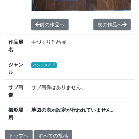
前の作品へ
次の作品へ
作品展
手づくり作品展
名
ジャン
ハンドメイド
ル
サブ画
サブ画像はありません。
像
撮影場
地図の表示設定が行われていません。
所
トップへ
すべての投稿