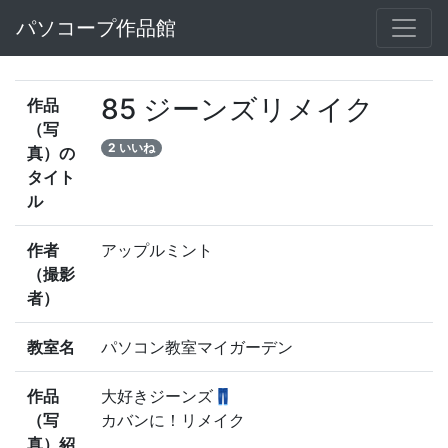
パソコープ作品館
85 ジーンズリメイク
作品
（写
2 いいね
真）の
タイト
ル
作者
アップルミント
（撮影
者）
教室名
パソコン教室マイガーデン
作品
大好きジーンズ👖
（写
カバンに！リメイク
真）紹