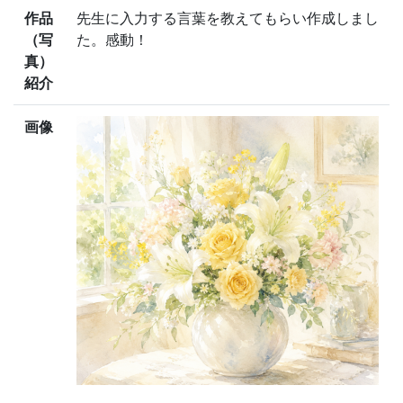
作品
先生に入力する言葉を教えてもらい作成しまし
（写
た。感動！
真）
紹介
画像