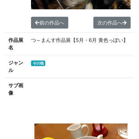
前の作品へ
次の作品へ
作品展
つ～まんす作品展【5月・6月 黄色っぽい】
名
ジャン
その他
ル
サブ画
像