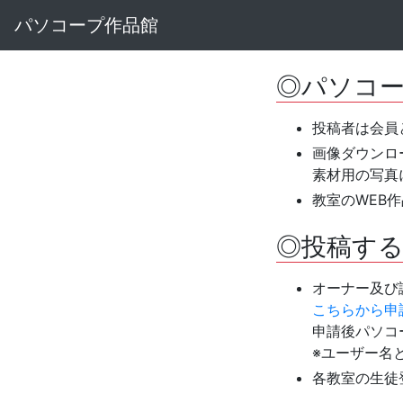
パソコープ作品館
◎パソコ
投稿者は会員
画像ダウンロ
素材用の写真
教室のWEB
◎投稿す
オーナー及び
こちらから申
申請後パソコ
※ユーザー名
各教室の生徒