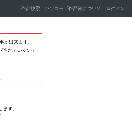
作品検索
パソコープ作品館について
ログイン
る事が出来ます。
プされているので、
す
します。
す。