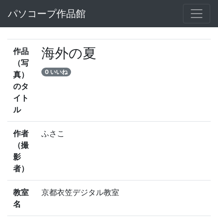
パソコープ作品館
海外の夏
作品
（写
0 いいね
真）
のタ
イト
ル
作者
ふさこ
（撮
影
者）
教室
京都衣笠デジタル教室
名