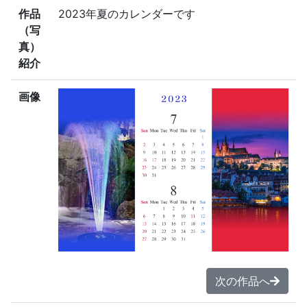
作品
2023年夏のカレンダーです
（写
真）
紹介
画像
次の作品へ