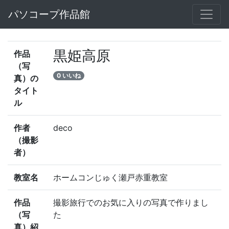
パソコープ作品館
黒姫高原
作品
（写
0 いいね
真）の
タイト
ル
作者
deco
（撮影
者）
教室名
ホームコンじゅく瀬戸赤重教室
作品
撮影旅行でのお気に入りの写真で作りまし
（写
た
真）紹