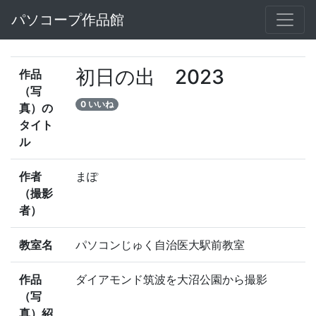
パソコープ作品館
初日の出 2023
作品
（写
0 いいね
真）の
タイト
ル
作者
まぽ
（撮影
者）
教室名
パソコンじゅく自治医大駅前教室
作品
ダイアモンド筑波を大沼公園から撮影
（写
真）紹