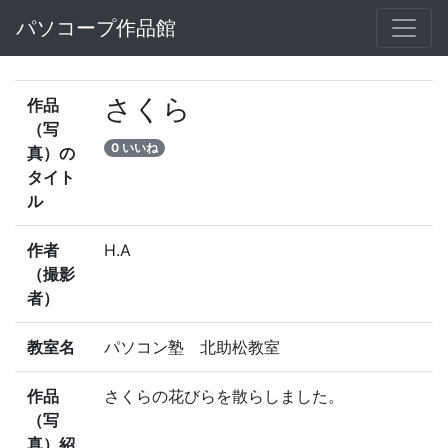
パソコープ作品館
さくら
作品
（写
0 いいね
真）の
タイト
ル
作者
H.A
（撮影
者）
教室名
パソコン塾 北助松教室
作品
さくらの花びらを散らしました。
（写
真）紹