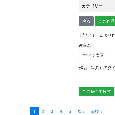
カテゴリー
戻る
この作品
下記フォームより
教室名
：
作品（写真）のタ
1
2
3
4
5
次 ›
最後 »