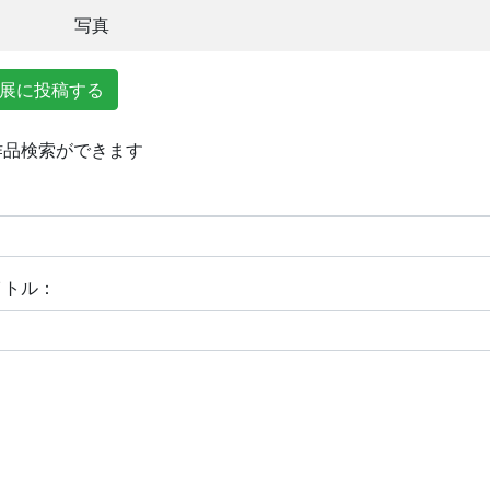
写真
展に投稿する
作品検索ができます
イトル
：