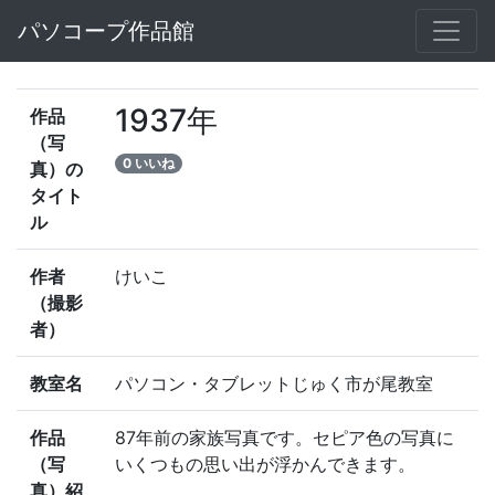
パソコープ作品館
1937年
作品
（写
0 いいね
真）の
タイト
ル
作者
けいこ
（撮影
者）
教室名
パソコン・タブレットじゅく市が尾教室
作品
87年前の家族写真です。セピア色の写真に
（写
いくつもの思い出が浮かんできます。
真）紹