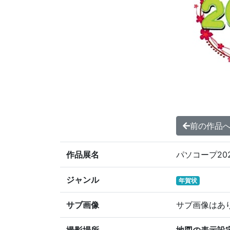
前の作品
作品展名
パソコープ20
ジャンル
年賀状
サブ画像
サブ画像はあ