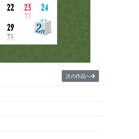
次の作品へ