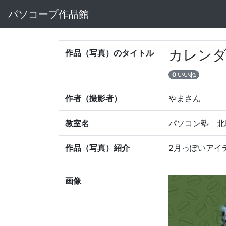
パソコープ作品館
カレン
作品（写真）のタイトル
0 いいね
作者（撮影者）
やまさん
教室名
パソコン塾 北
作品（写真）紹介
2月っぽいアイ
画像