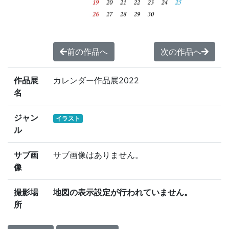
前の作品へ
次の作品へ
作品展
カレンダー作品展2022
名
ジャン
イラスト
ル
サブ画
サブ画像はありません。
像
撮影場
地図の表示設定が行われていません。
所