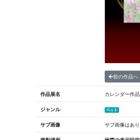
前の作品へ
作品展名
カレンダー作品展
ジャンル
ペット
サブ画像
サブ画像はあり