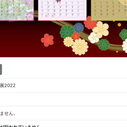
2022
ません。