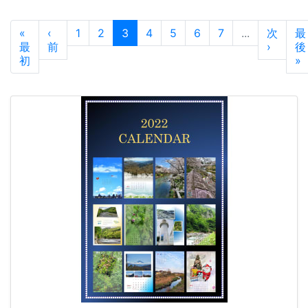
«
‹
1
2
3
4
5
6
7
...
次
最
最
前
›
後
初
»