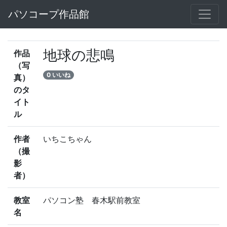
パソコープ作品館
地球の悲鳴
作品
（写
0 いいね
真）
のタ
イト
ル
作者
いちこちゃん
（撮
影
者）
教室
パソコン塾 春木駅前教室
名