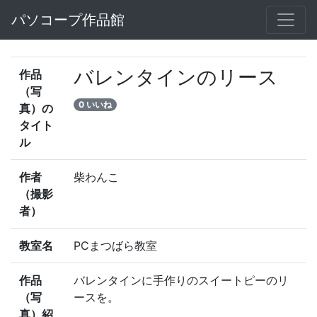
パソコープ作品館
バレンタインのリース
作品
（写
0 いいね
真）の
タイト
ル
作者
柴わんこ
（撮影
者）
教室名
PCまつばら教室
作品
バレンタインに手作りのスイートピーのリ
（写
ースを。
真）紹