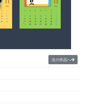
次の作品へ