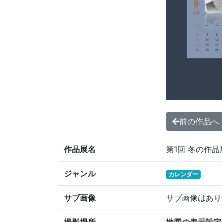
前の作品へ
作品展名
第1回 冬の作品
ジャンル
カレンダー
サブ画像
サブ画像はあり