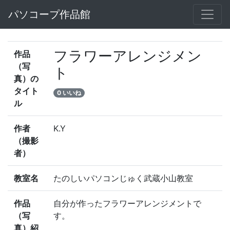
パソコープ作品館
フラワーアレンジメン
作品
（写
ト
真）の
タイト
0 いいね
ル
作者
K.Y
（撮影
者）
教室名
たのしいパソコンじゅく武蔵小山教室
作品
自分が作ったフラワーアレンジメントで
（写
す。
真）紹