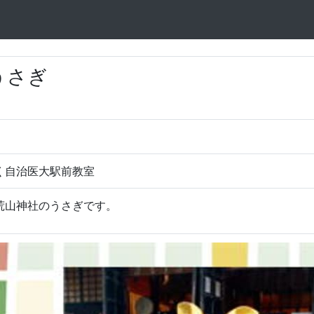
うさぎ
く自治医大駅前教室
荒山神社のうさぎです。