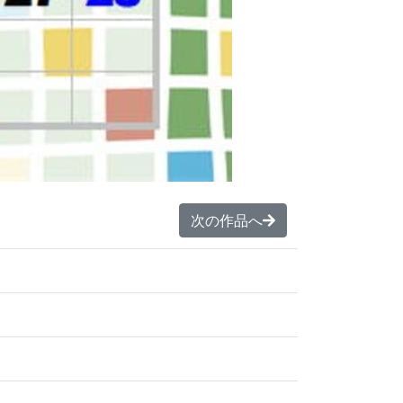
次の作品へ