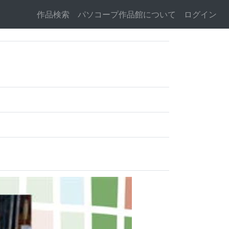
作品検索
パソコープ作品館について
ログイン