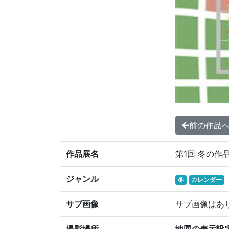
前の作品
作品展名
第1回 冬の作
ジャンル
冬
カレンダー
サブ画像
サブ画像はあ