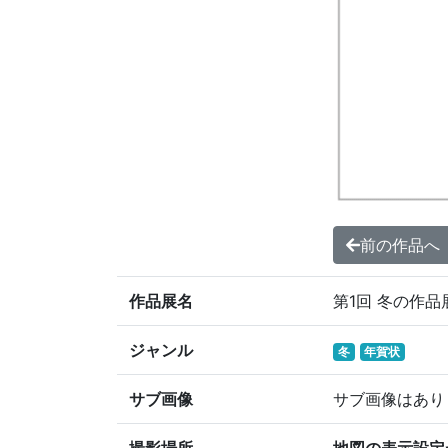
前の作品へ
作品展名
第1回 冬の作品
ジャンル
冬
年賀状
サブ画像
サブ画像はあり